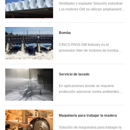
personalizad...
Ventilador y soplador Solución industrial
Los motores GW se utilizan ampliamente
en aplicaciones de ventiladores y
sopladores. Los motores eléctricos son
de alta eficiencia y la mayoría de los
motores eléctricos funcionan en América
Bomba
del Norte y Europ...
CINCO PAGS GW Industry es el
proveedor líder de motores de bomba
para satisfacer las aplicaciones
industriales y comerciales. Desde aguas
residuales industriales hasta motores de
bombas para piscinas comerciales, los
Servicio de lavado
motores de bombas eléctricas de G...
En aplicaciones donde se requiere
protección adicional contra ambientes
altamente corrosivos, los motores de
servicio de lavado de acero inoxidable
son la respuesta. Las aplicaciones típicas
incluyen instalaciones al aire libre o
Maquinaria para trabajar la madera
aplicaciones en las ...
Solución de maquinaria para trabajar la