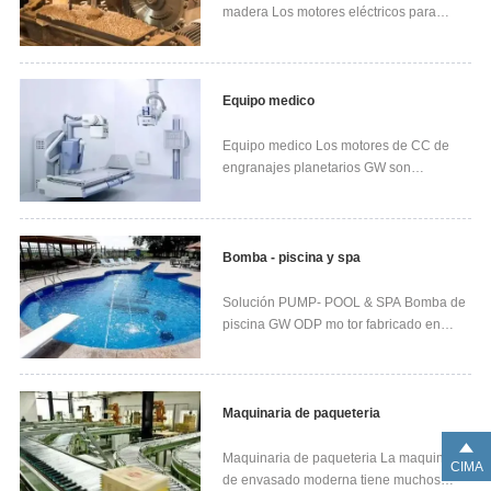
madera Los motores eléctricos para
carpintería GW son ampliamente
utilizados para maquinarias de
carpintería como sierras de mesa,
cepilladoras, etc. El diseño especial de
Equipo medico
los motores evita los problemas de mot...
Equipo medico Los motores de CC de
engranajes planetarios GW son
ampliamente utilizados para equipos
médicos. Los motores tienen alto torque,
alta seguridad y confiabilidad.
Recomendar productos Motores de CC
Bomba - piscina y spa
de engranajes planetarios Condensador
de ...
Solución PUMP- POOL & SPA Bomba de
piscina GW ODP mo tor fabricado en
chapa de acero especialmente
desarrollado para aplicaciones en
piscina. Los motores eléctricos se
pueden personalizar según sus
Maquinaria de paqueteria
necesidades. Producto recomendado
Motor de bomba de ...
Maquinaria de paqueteria La maquinaria
CIMA
de envasado moderna tiene muchos