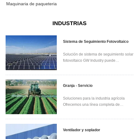
Maquinaria de paqueteria
INDUSTRIAS
Sistema de Seguimiento Fotovoltaico
Solución de sistema de seguimiento solar
fotovoltaico GW Industry puede
proporcionar varias especificaciones de
motores de escobillas y sin escobillas de
CC para la industria de rastreadores
fotovoltaicos, y adaptarse a varias varillas
Granja - Servicio
de empuje eléc...
Soluciones para la industria agrícola
Ofrecemos una línea completa de
motores Farm Duty monofásicos y
trifásicos para usar en una amplia
variedad de aplicaciones agrícolas e
industriales. También tenemos la
Ventilador y soplador
capacidad de construir diseños